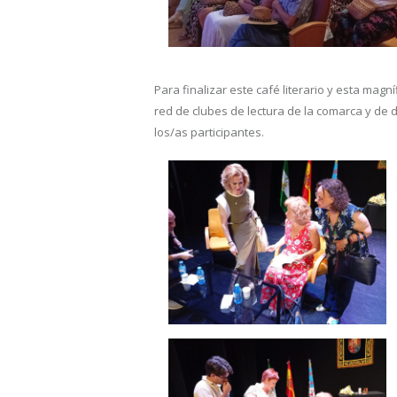
Para finalizar este café literario y esta mag
red de clubes de lectura de la comarca y de di
los/as participantes.