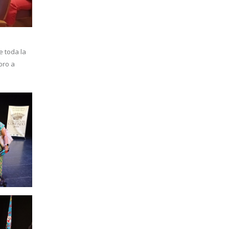
e toda la
bro a