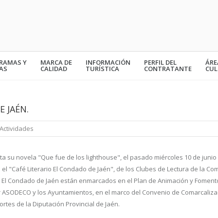
RAMAS Y
MARCA DE
INFORMACIÓN
PERFIL DEL
ÁRE
AS
CALIDAD
TURÍSTICA
CONTRATANTE
CUL
E JAÉN.
Actividades
 su novela "Que fue de los lighthouse", el pasado miércoles 10 de junio
el "Café Literario El Condado de Jaén", de los Clubes de Lectura de la Co
ios El Condado de Jaén están enmarcados en el Plan de Animación y Fomento
por ASODECO y los Ayuntamientos, en el marco del Convenio de Comarcaliza
ortes de la Diputación Provincial de Jaén.